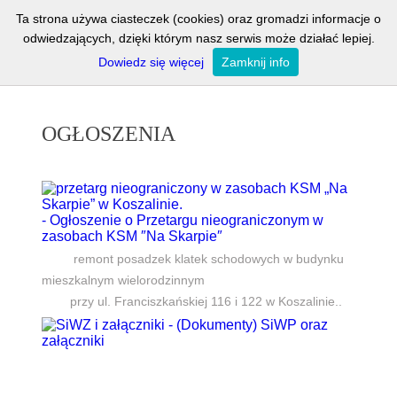
Ta strona używa ciasteczek (cookies) oraz gromadzi informacje o
O NAS
GALERIA
OGŁOSZENIA
odwiedzających, dzięki którym nasz serwis może działać lepiej.
Dowiedz się więcej
Zamknij info
KOMUNIKATY
KONTAKT
E-KARTOTEKA
OGŁOSZENIA
- Ogłoszenie o Przetargu nieograniczonym w
zasobach KSM ″Na Skarpie″
remont posadzek klatek schodowych w budynku
mieszkalnym wielorodzinnym
przy ul. Franciszkańskiej 116 i 122 w Koszalinie..
- (Dokumenty) SiWP oraz
załączniki