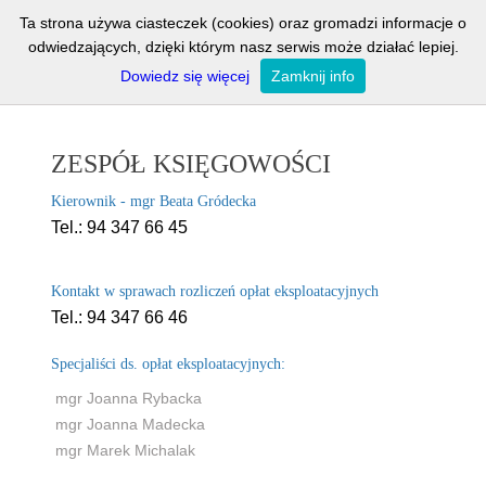
Ta strona używa ciasteczek (cookies) oraz gromadzi informacje o
O NAS
GALERIA
OGŁOSZENIA
odwiedzających, dzięki którym nasz serwis może działać lepiej.
Dowiedz się więcej
Zamknij info
KOMUNIKATY
KONTAKT
E-KARTOTEKA
ZESPÓŁ KSIĘGOWOŚCI
Kierownik - mgr Beata Gródecka
Tel.: 94 347 66 45
Kontakt w sprawach rozliczeń opłat eksploatacyjnych
Tel.: 94 347 66 46
Specjaliści ds. opłat eksploatacyjnych:
mgr Joanna Rybacka
mgr Joanna Madecka
mgr Marek Michalak